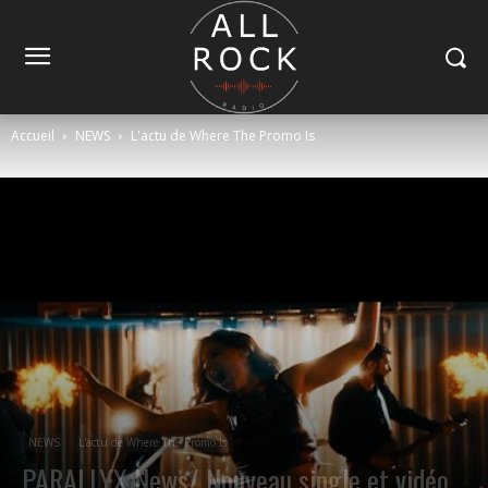
Accueil
NEWS
L'actu de Where The Promo Is
NEWS
L'actu de Where The Promo Is
PARALLYX News/ Nouveau single et vidéo