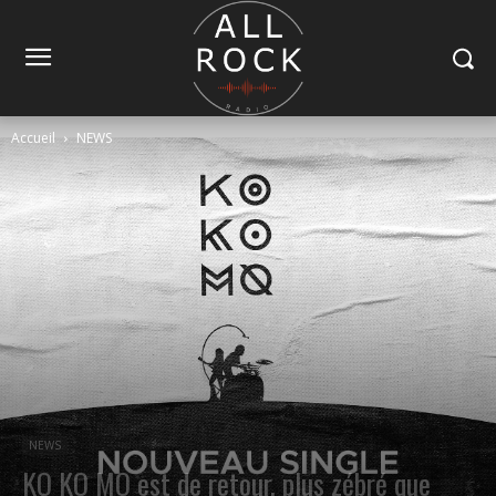
Accueil
NEWS
NEWS
KO KO MO est de retour, plus zébré que