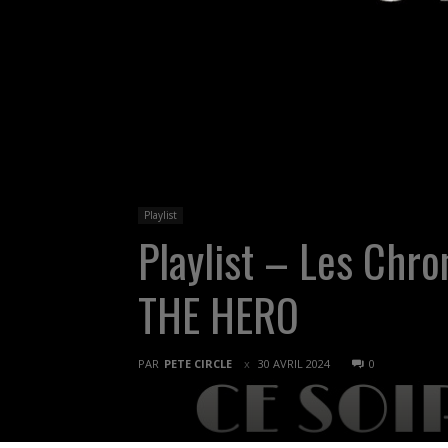
Playlist
Playlist – Les Chr
THE HERO
PAR
PETE CIRCLE
30 AVRIL 2024
0