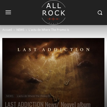
Accueil
NEWS
L'actu de Where The Promo Is
NEWS
L'actu de Where The Promo Is
LAST ADDICTION News/ Nouvel album