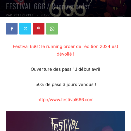
FESTIVAL 666 / Running order
PAR
PETE CIRCLE
8 AVRIL 2024
0
Festival 666 : le running order de l’édition 2024 est
dévoilé !
Ouverture des pass 1J début avril
50% de pass 3 jours vendus !
http://www.festival666.com