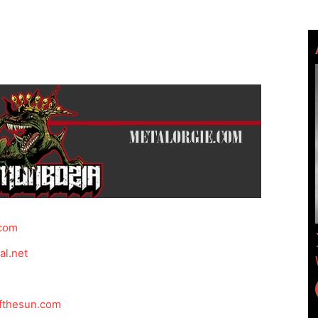
.com
al.net
fthesun.com