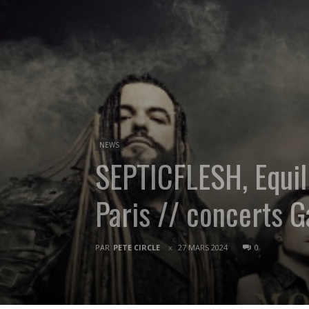
NEWS
SEPTICFLESH, Equil
Paris // concerts 
PAR
PETE CIRCLE
27 MARS 2024
0