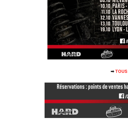
➡
TOUS