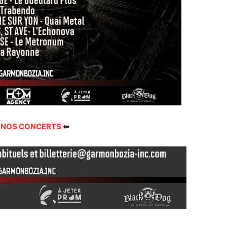
 NOS CONCERTS
⬅