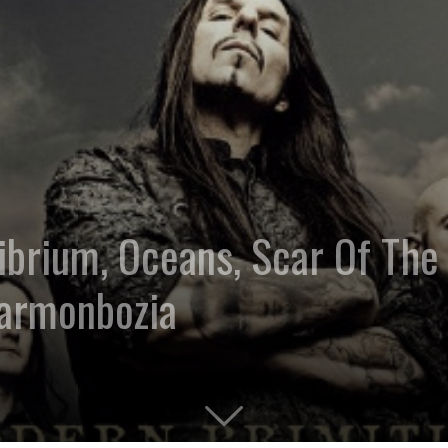
ibrium, Oceans, Scar Of Th
Garmonbozia