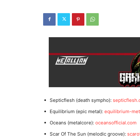
Septicflesh (death sympho):
septicflesh
Equilibrium (epic metal):
equilibrium-met
Oceans (metalcore):
oceansofficial.com
Scar Of The Sun (melodic groove):
scaro