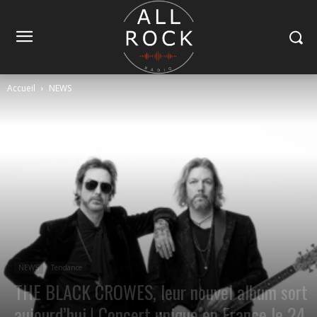
Accueil
NEWS
NEWS
Tendance
THE BLACK CROWES, leur nouvel album sort
aujourd’hui ! Concert unique en France le 24