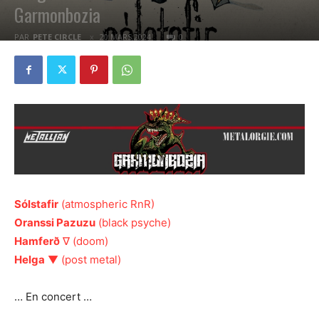
Garmonbozia
PAR
PETE CIRCLE
20 MARS 2024
0
Sólstafir
(atmospheric RnR)
Oranssi Pazuzu
(black psyche)
Hamferð
∇ (doom)
Helga
▼ (post metal)
… En concert …