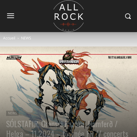
Accueil
NEWS
NEWS
SÓLSTAFIR, Oranssi Pazuzu, Hamferð /
Helga – 11.2024 – tournée FR // concerts