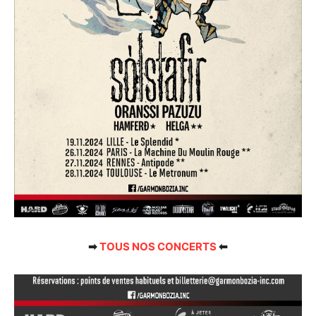
➡
TOUS NOS CONCERTS
⬅