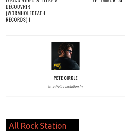
LYRICS VIDÉO & TITRE À
EP “IMMORTAL”
DÉCOUVRIR
(WORMHOLEDEATH
RECORDS) !
PETE CIRCLE
http://allrockstation.fr/