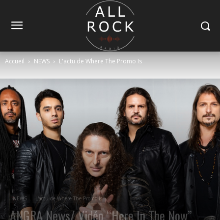
Accueil
NEWS
L'actu de Where The Promo Is
NEWS
L'actu de Where The Promo Is
ANGRA News/ Vidéo “Here In The Now”