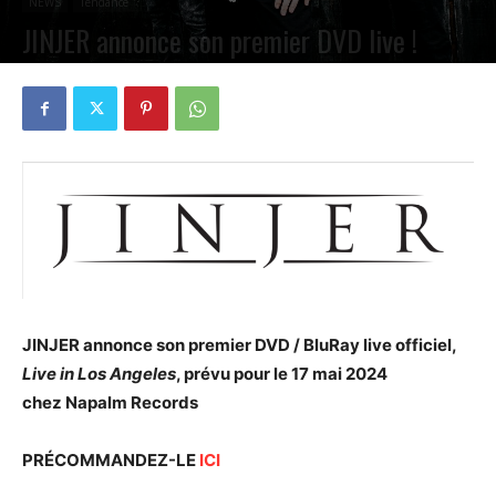
NEWS
Tendance
JINJER annonce son premier DVD live !
PAR
PETE CIRCLE
8 MARS 2024
0
JINJER annonce son premier DVD / BluRay live officiel,
Live in Los Angeles
, prévu pour le 17 mai 2024
chez Napalm Records
PRÉCOMMANDEZ-LE
ICI