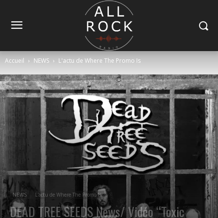
Accueil
NEWS
L'actu de Where The Promo Is
NEWS
L'actu de Where The Promo Is
DEAD TREE SEEDS News/ Vidéo “Toxic