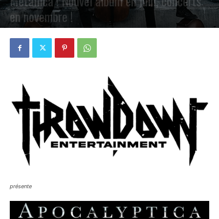
Metallica ! Nouvel album en juin, concerts
en novembre !
PAR
PETE CIRCLE
26 FÉVRIER 2024
0
présente