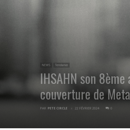
NEWS
Tendance
IHSAHN son 8ème alb
couverture de Metal
PAR
PETE CIRCLE
22 FÉVRIER 2024
0