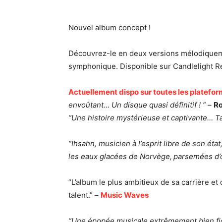
Nouvel album concept !
Découvrez-le en deux versions mélodiquemen
symphonique. Disponible sur Candlelight R
Actuellement dispo sur toutes les platefo
envoûtant…
Un disque quasi définitif ! “
–
Ro
“Une histoire mystérieuse et captivante…
T
“Ihsahn, musicien à l’esprit libre de son état
les eaux glacées de Norvège, parsemées
d’
“L’album le plus ambitieux de sa carrière et
talent.” –
Music Waves
“Une épopée musicale extrêmement bien f