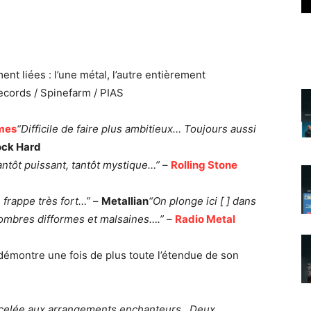
t liées : l’une métal, l’autre entièrement
ecords / Spinefarm / PIAS
rmes
“Difficile de faire plus ambitieux… Toujours aussi
ck Hard
antôt puissant, tantôt mystique…”
–
Rolling Stone
, frappe très fort…”
–
Metallian
“On plonge ici [ ] dans
ombres difformes et malsaines….”
–
Radio Metal
 démontre une fois de plus toute l’étendue de son
icelée aux arrangements enchanteurs…
Deux