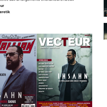
eur
eretik