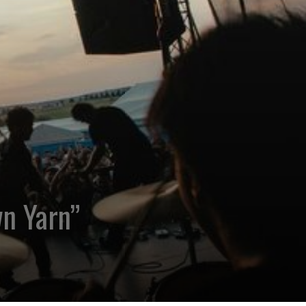
n Yarn”