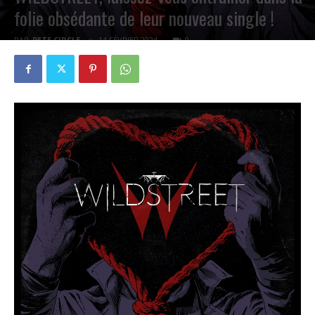
folie obsédante de leur nouveau single !
PAR
PETE CIRCLE
14 FÉVRIER 2024
0