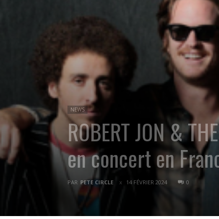
NEWS
ROBERT JON & THE W
en concert en Franc
PAR
PETE CIRCLE
14 FÉVRIER 2024
0