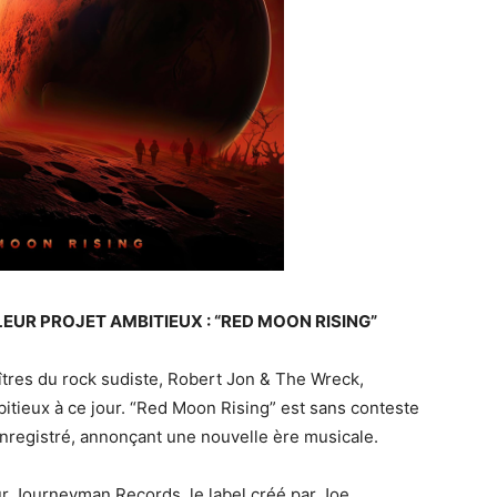
UR PROJET AMBITIEUX : “RED MOON RISING”
aîtres du rock sudiste, Robert Jon & The Wreck,
mbitieux à ce jour. “Red Moon Rising” est sans conteste
 enregistré, annonçant une nouvelle ère musicale.
ur Journeyman Records, le label créé par Joe