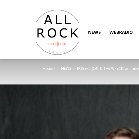
NEWS
WEBRADIO
Accueil
NEWS
ROBERT JON & THE WRECK, annoncent