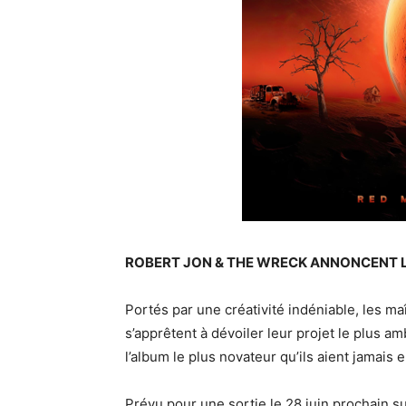
ROBERT JON & THE WRECK ANNONCENT LE
Portés par une créativité indéniable, les m
s’apprêtent à dévoiler leur projet le plus a
l’album le plus novateur qu’ils aient jamais
Prévu pour une sortie le 28 juin prochain s