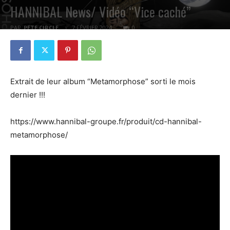
HANNIBAL News/ Vidéo “Vice caché”
PAR
PETE CIRCLE
7 FÉVRIER 2024
0
Extrait de leur album “Metamorphose” sorti le mois
dernier !!!
https://www.hannibal-groupe.fr/produit/cd-hannibal-
metamorphose/