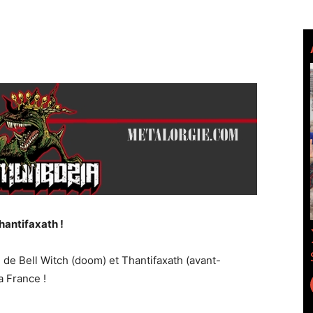
hantifaxath !
de Bell Witch (doom) et Thantifaxath (avant-
a France !