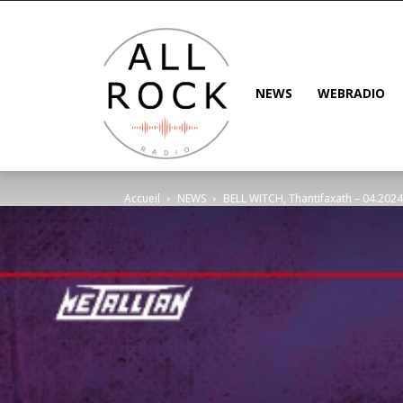
NEWS
WEBRADIO
Accueil
NEWS
BELL WITCH, Thantifaxath – 04.202