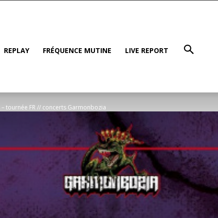
REPLAY
FRÉQUENCE MUTINE
LIVE REPORT
4 – tournée FR // concerts Garmonbozia