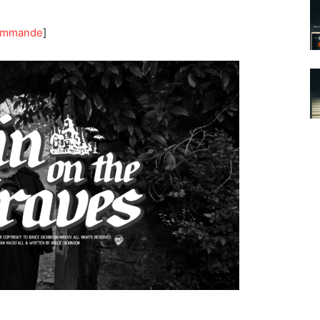
commande
]