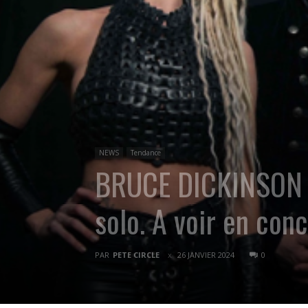
NEWS
Tendance
BRUCE DICKINSON d
solo. A voir en conc
PAR
PETE CIRCLE
26 JANVIER 2024
0