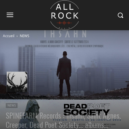
Accueil
NEWS
NEWS
SPINEFARM Records : Ihsahn, Saint Agnes,
Creeper, Dead Poet Society… albums…