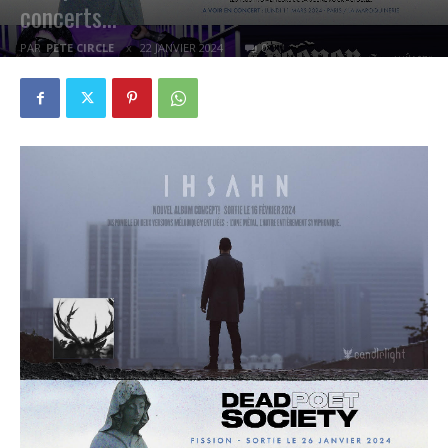
concerts…
PAR
PETE CIRCLE
22 JANVIER 2024
0