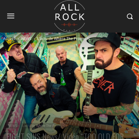
Accueil
NEWS
L'actu de Where The Promo Is
NEWS
L'actu de Where The Promo Is
EIGHT SINS News/ Vidéo “TOO OLD FOR