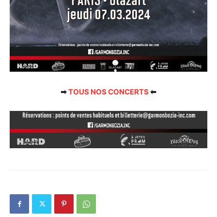
➡
TOUS NOS CONCERTS
⬅