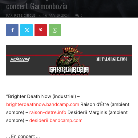
concert Garmonbozia
PAR
PETE CIRCLE
16 JANVIER 2024
0
“Brighter Death Now (industriel) –
brighterdeathnow.bandcamp.com
Raison d’Être (ambient
sombre) –
raison-detre.info
Desiderii Marginis (ambient
sombre) –
desiderii.bandcamp.com
… En concert …