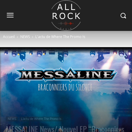
Accueil
NEWS
L'actu de Where The Promo Is
NEWS
L'actu de Where The Promo Is
MESSALINE News/ Nouvel EP “Braconniers