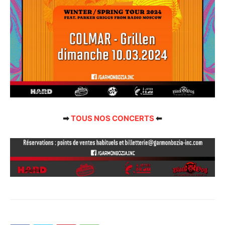
➡
TOUS NOS CONCERTS
⬅