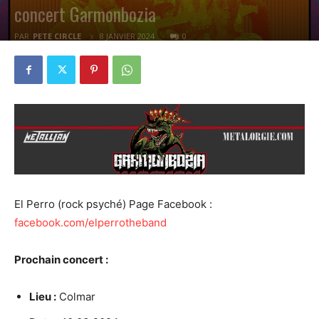
concert Garmonbozia
PAR
PETE CIRCLE
8 JANVIER 2024
0
El Perro (rock psyché) Page Facebook :
facebook.com/elperrotheband
Prochain concert :
Lieu :
Colmar