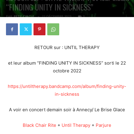
“FINDING UNITY IN SICKNESS”
PAR
PETE CIRCLE
22 DÉCEMBRE 2023
0
RETOUR sur : UNTIL THERAPY
et leur album “FINDING UNITY IN SICKNESS” sorti le 22
octobre 2022
https://untiltherapy.bandcamp.com/album/finding-unity-
in-sickness
A voir en concert demain soir à Annecy/ Le Brise Glace
Black Chair Rite
+
Until Therapy
+
Parjure