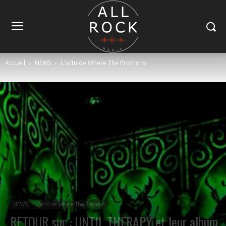
Accueil
NEWS
L'actu de Where The Promo Is
NEWS
L'actu de Where The Promo Is
RETOUR sur : UNTIL THERAPY et leur album