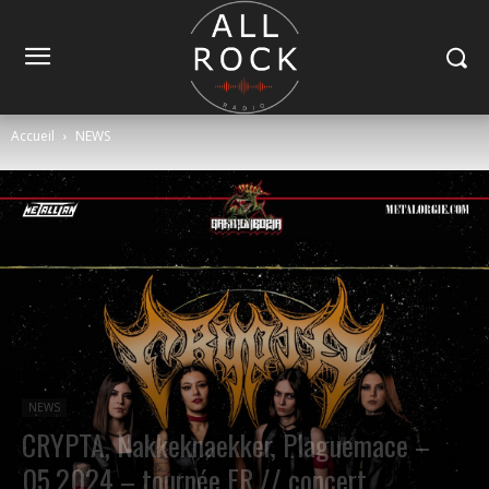
Accueil
NEWS
NEWS
CRYPTA, Nakkeknaekker, Plaguemace –
05.2024 – tournée FR // concert