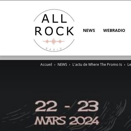
NEWS
WEBRADIO
Accueil
NEWS
L'actu de Where The Promo Is
L