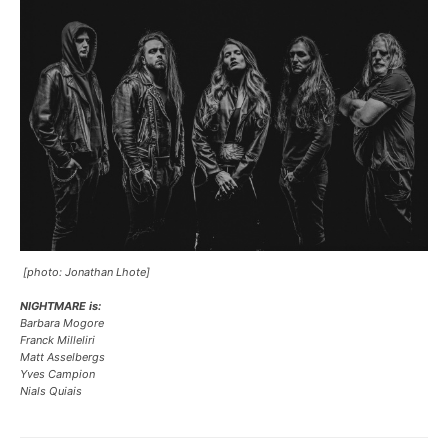
[photo: Jonathan Lhote]
NIGHTMARE is:
Barbara Mogore
Franck Milleliri
Matt Asselbergs
Yves Campion
Nials Quiais