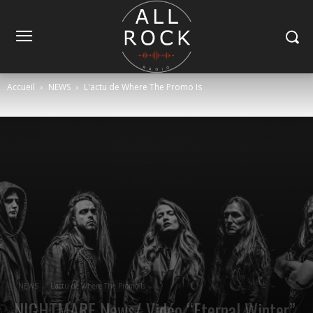
Accueil
NEWS
L'actu de Where The Promo Is
NEWS
L'actu de Where The Promo Is
NIGHTMARE News/ Vidéo “Eternal Winter”