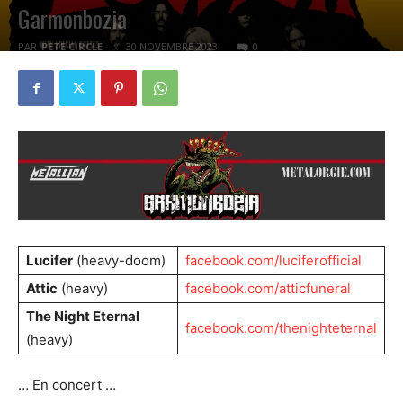
Garmonbozia
PAR
PETE CIRCLE
30 NOVEMBRE 2023
0
Lucifer
(heavy-doom)
facebook.com/luciferofficial
Attic
(heavy)
facebook.com/atticfuneral
The Night Eternal
facebook.com/thenighteternal
(heavy)
… En concert …