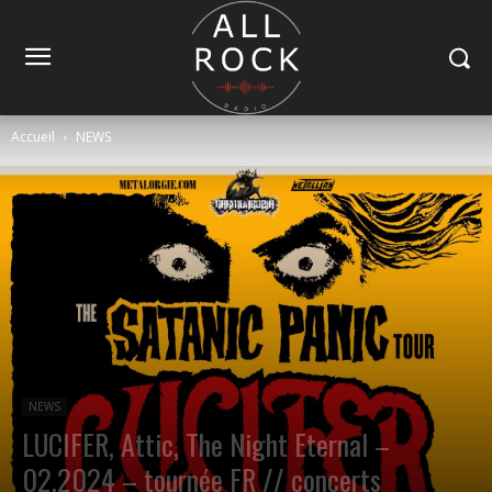
Accueil
NEWS
NEWS
LUCIFER, Attic, The Night Eternal –
02.2024 – tournée FR // concerts