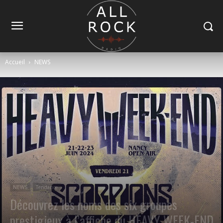
Accueil
NEWS
NEWS
Tendance
Découvrez les noms des six groupes
prestigieux à l’affiche du HEAVY WEEK-END