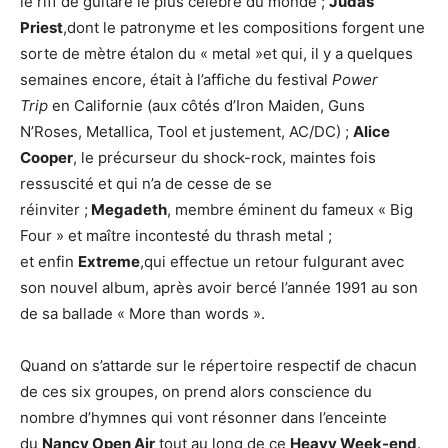
le riff de guitare le plus célèbre du monde ;
Judas
Priest
,dont le patronyme et les compositions forgent une
sorte de mètre étalon du « metal »et qui, il y a quelques
semaines encore, était à l’affiche du festival
Power
Trip
en Californie (aux côtés d’Iron Maiden, Guns
N’Roses, Metallica, Tool et justement, AC/DC) ;
Alice
Cooper
, le précurseur du shock-rock, maintes fois
ressuscité et qui n’a de cesse de se
réinviter ;
Megadeth
, membre éminent du fameux « Big
Four » et maître incontesté du thrash metal ;
et enfin
Extreme
,qui effectue un retour fulgurant avec
son nouvel album, après avoir bercé l’année 1991 au son
de sa ballade « More than words ».
Quand on s’attarde sur le répertoire respectif de chacun
de ces six groupes, on prend alors conscience du
nombre d’hymnes qui vont résonner dans l’enceinte
du
Nancy Open Air
tout au long de ce
Heavy Week-end
.