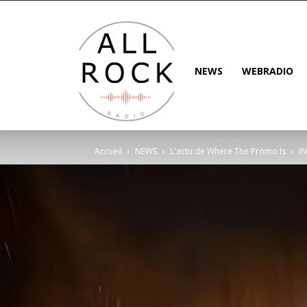
NEWS
WEBRADIO
Accueil
NEWS
L'actu de Where The Promo Is
IN