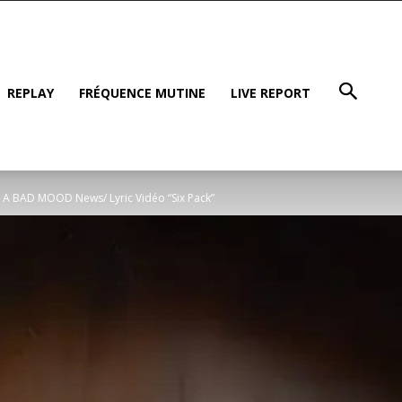
REPLAY
FRÉQUENCE MUTINE
LIVE REPORT
 A BAD MOOD News/ Lyric Vidéo “Six Pack”