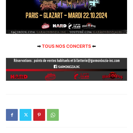
➡
TOUS NOS CONCERTS
⬅