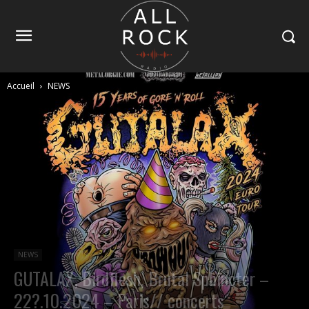
Accueil
NEWS
NEWS
GUTALAX, Birdflesh, Brutal Sphincter –
22?.10.2024 – Paris// concerts