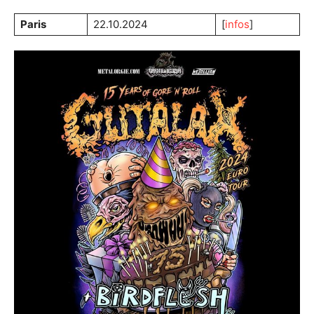
Paris
22.10.2024
[
infos
]