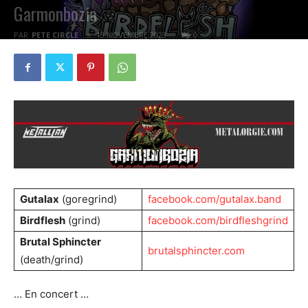
Garmonbozia
PAR
PETE CIRCLE
13 NOVEMBRE 2023
0
Gutalax
(goregrind)
facebook.com/gutalax.band
Birdflesh
(grind)
facebook.com/birdfleshgrind
Brutal Sphincter
brutalsphincter.com
(death/grind)
… En concert …