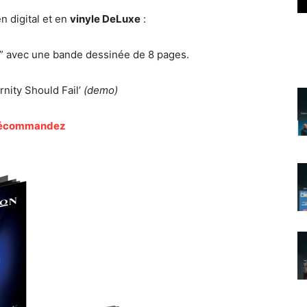
n digital et en
vinyle DeLuxe
:
d” avec une bande dessinée de 8 pages.
ernity Should Fail’
(demo)
écommandez