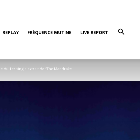
REPLAY
FRÉQUENCE MUTINE
LIVE REPORT
 du 1er single extrait de “The Mandrake...