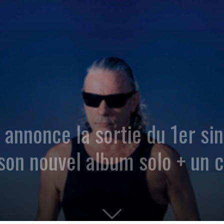
nnonce la sortie du 1er sing
son nouvel album solo + un c