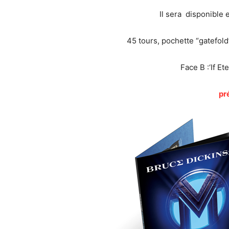
Il sera disponible e
45 tours, pochette “gatefol
Face B :‘If Et
pr