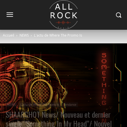
Accueil
NEWS
L'actu de Where The Promo Is
NEWS
L'actu de Where The Promo Is
Tendance
SHAARGHOT News/ Nouveau et dernier
single “Something In My Head”/ Nouvel