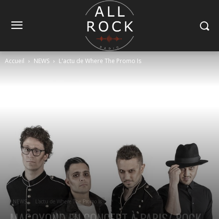
Accueil
NEWS
L'actu de Where The Promo Is
NEWS
L'actu de Where The Promo Is
MAGOYOND EN CONCERT À PARIS/ ROCK