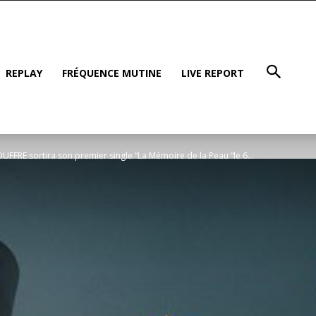
REPLAY
FRÉQUENCE MUTINE
LIVE REPORT
UFFRE sortira son premier single “La Mémoire de la Peau “le 6...