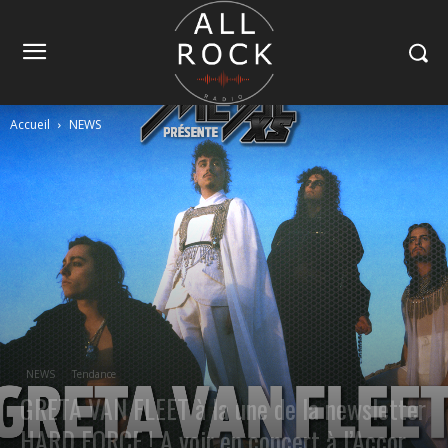
Accueil
NEWS
NEWS
Tendance
GRETA VAN FLEET à la une de la newsletter
HARD FORCE ! A voir en concert à l’Accor