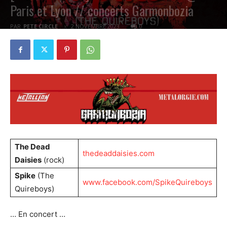
Paris et Lyon // concerts Garmonbozia
PAR
PETE CIRCLE
2 NOVEMBRE 2023
0
The Dead
thedeaddaisies.com
Daisies
(rock)
Spike
(The
www.facebook.com/SpikeQuireboys
Quireboys)
… En concert …