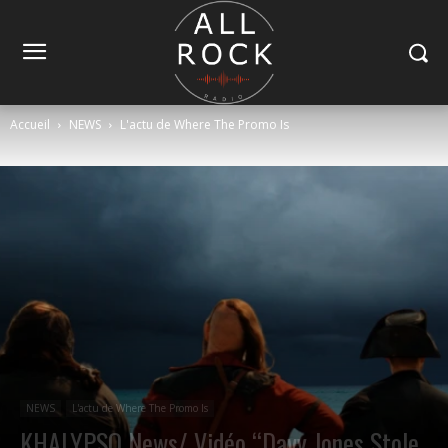
Accueil
NEWS
L'actu de Where The Promo Is
NEWS
L'actu de Where The Promo Is
KHALYPSO News/ Vidéo “Davy Jones Stole