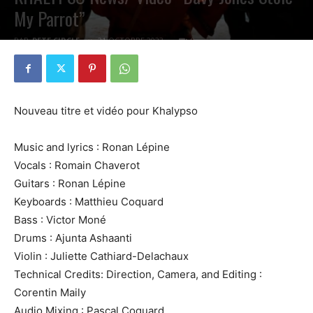
My Parrot”
PAR
PETE CIRCLE
21 OCTOBRE 2023
0
Nouveau titre et vidéo pour Khalypso
Music and lyrics : Ronan Lépine
Vocals : Romain Chaverot
Guitars : Ronan Lépine
Keyboards : Matthieu Coquard
Bass : Victor Moné
Drums : Ajunta Ashaanti
Violin : Juliette Cathiard-Delachaux
Technical Credits: Direction, Camera, and Editing :
Corentin Maily
Audio Mixing : Pascal Coquard