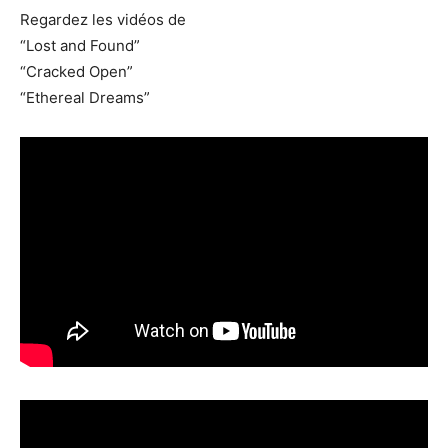
Regardez les vidéos de
“Lost and Found”
“Cracked Open”
“Ethereal Dreams”