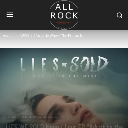
Accueil
NEWS
L'actu de Where The Promo Is
NEWS
L'actu de Where The Promo Is
LIES WE SOLD News/ Leur EP “Adrift to the