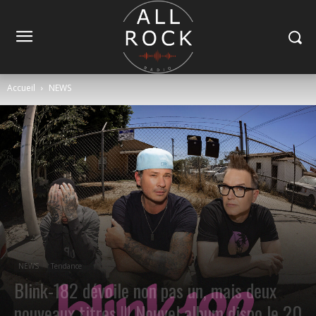
Accueil
NEWS
NEWS
Tendance
Blink-182 dévoile non pas un, mais deux
nouveaux titres !!! Nouvel album dispo le 20