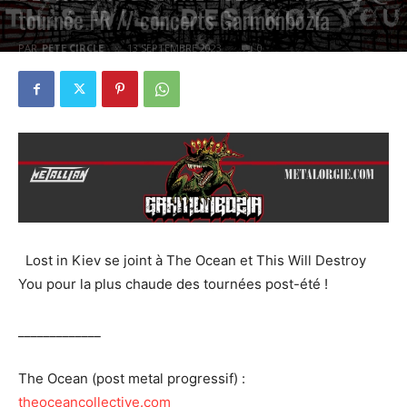
tournée FR // concerts Garmonbozia
PAR
PETE CIRCLE
13 SEPTEMBRE 2023
0
Lost in Kiev se joint à The Ocean et This Will Destroy
You pour la plus chaude des tournées post-été !
_____________
The Ocean (post metal progressif) :
theoceancollective.com