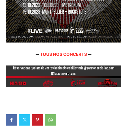
➡
TOUS NOS CONCERTS
⬅