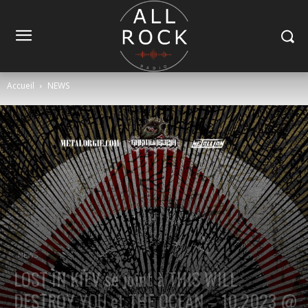
Accueil
NEWS
NEWS
LOST IN KIEV se joint à THIS WILL
DESTROY YOU et THE OCEAN – 10.2023 @