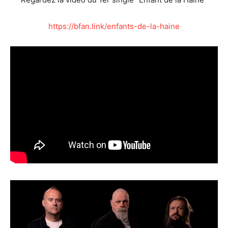
https://bfan.link/enfants-de-la-haine