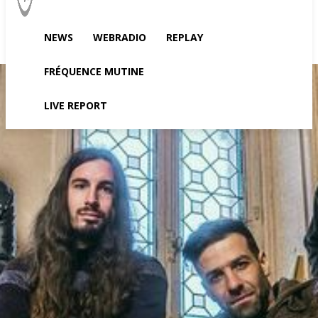
NEWS
WEBRADIO
REPLAY
FRÉQUENCE MUTINE
LIVE REPORT
Accueil
NEWS
L'actu de Where The Promo Is
QAMELTO News/
Prochains concerts
NEWS
L'actu de Where The Promo Is
QAMELTO News/ Prochains concerts
PAR
PETE CIRCLE