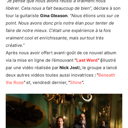
“Je pense que nous avons réussi à vraiment nous
libérer. Cela nous a fait beaucoup de bien”,
déclare à son
tour la guitariste
Gina Gleason
.
“Nous étions unis sur ce
point. Nous avons donc pris notre élan pour tenter de
faire de notre mieux. C’était une expérience à la fois
vraiment cool et enrichissante, mais surtout très
créative.”
Après nous avoir offert avant-goût de ce nouvel album
via la mise en ligne de l’émouvant
“
Last Word
” (
illustré
par une vidéo réalisée par
Nick Jost
)
,
le groupe a lancé
deux autres vidéos toutes aussi inovatrices
: “
Beneath
the Rose
”
et, vendredi dernier,
“
Shine
“.