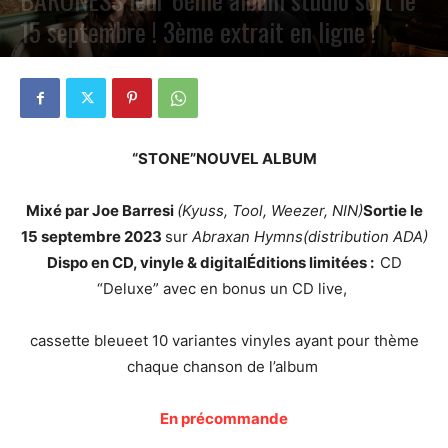
15 septembre ! 3ème extrait en ligne !
PAR
PETE CIRCLE
5 SEPTEMBRE 2023
0
“STONE”
NOUVEL ALBUM
Mixé par Joe Barresi
(Kyuss, Tool, Weezer, NIN)
Sortie le
15 septembre 2023
sur
Abraxan Hymns
(distribution ADA)
Dispo en CD, vinyle & digital
Éditions limitées :
CD
“Deluxe” avec en bonus un CD live,
cassette bleueet 10 variantes vinyles ayant pour thème
chaque chanson de l’album
En précommande