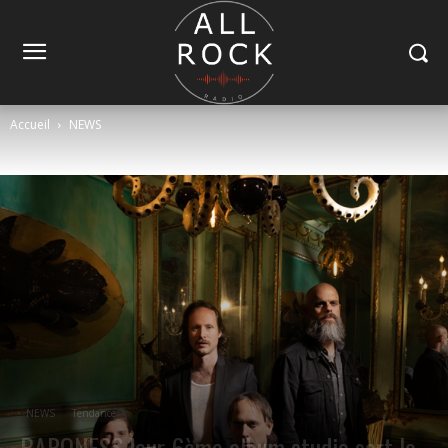
Accueil
NEWS
NEWS
Tendance
BARONESS leur 6ème album studio sort le