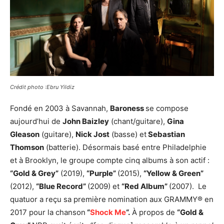
Crédit photo :Ebru Yildiz
Fondé en 2003 à Savannah,
Baroness
se compose
aujourd’hui de
John Baizley
(chant/guitare),
Gina
Gleason
(guitare),
Nick Jost
(basse) et
Sebastian
Thomson
(batterie). Désormais basé entre Philadelphie
et à Brooklyn, le groupe compte cinq albums à son actif :
“Gold & Grey”
(2019),
“Purple”
(2015),
“Yellow & Green”
(2012),
“Blue Record”
(2009) et
“Red Album”
(2007). Le
quatuor a reçu sa première nomination aux GRAMMY® en
2017 pour la chanson
“
Shock Me
“.
À propos de
“Gold &