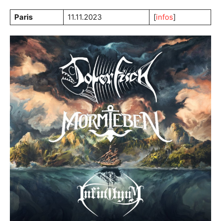
Paris
11.11.2023
[
infos
]