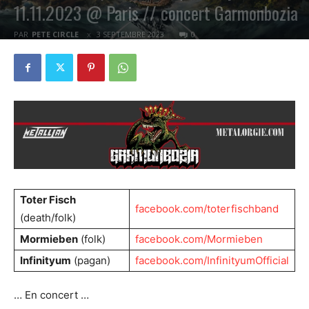
11.11.2023 @ Paris // concert Garmonbozia
PAR
PETE CIRCLE
3 SEPTEMBRE 2023
0
Toter Fisch
facebook.com/toterfischband
(death/folk)
Mormieben
(folk)
facebook.com/Mormieben
Infinityum
(pagan)
facebook.com/InfinityumOfficial
… En concert …