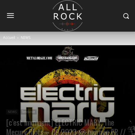
Accueil
NEWS
NEWS
Tendance
[c’est imminent] ELECTRIC MARY, The
Mecury Riots – 09.2023 @ tournée FR //