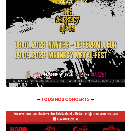
➡
TOUS NOS CONCERTS
⬅