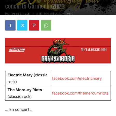
concerts Garmonbozia
PAR
PETE CIRCLE
3 SEPTEMBRE 2023
0
Electric Mary
(classic
facebook.com/electricmary
rock)
The Mercury Riots
facebook.com/themercuryriots
(classic rock)
… En concert …