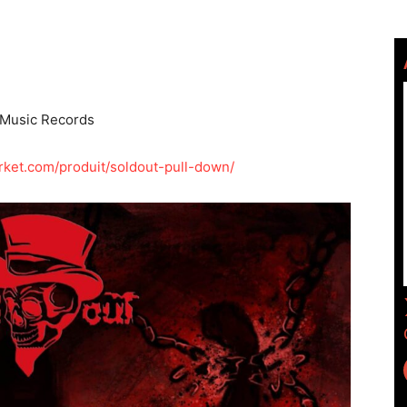
 Music Records
rket.com/produit/soldout-pull-down/