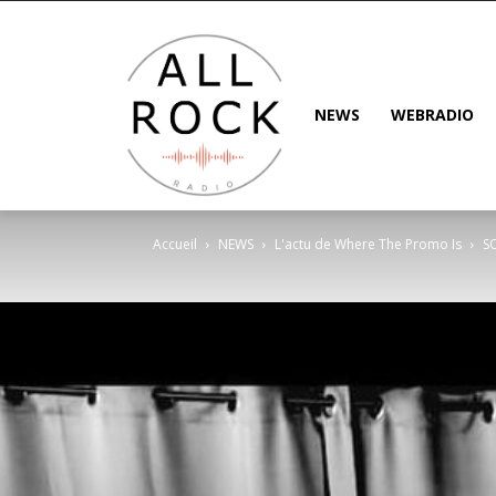
NEWS
WEBRADIO
Accueil
NEWS
L'actu de Where The Promo Is
S