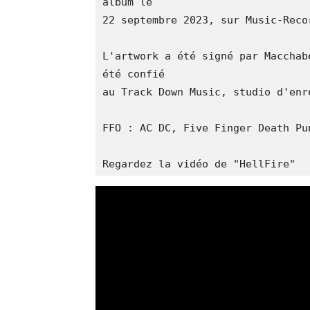
album le 

22 septembre 2023, sur Music-Recor
L'artwork a été signé par Macchab
été confié 

au Track Down Music, studio d'enr
FFO : AC DC, Five Finger Death Pun
Regardez la vidéo de "HellFire"