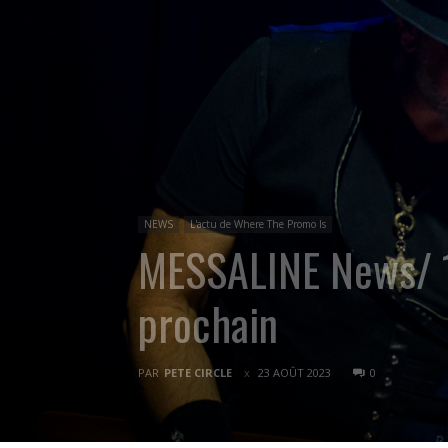
NEWS
L'actu de Where The Promo Is
MESSALINE News/ 1
prochain
PAR
PETE CIRCLE
23 AOÛT 2023
0