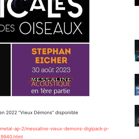
i en 2022 “Vieux Démons” disponible
metal-ap-2/messaline-vieux-demons-digipack-p-
9940.html