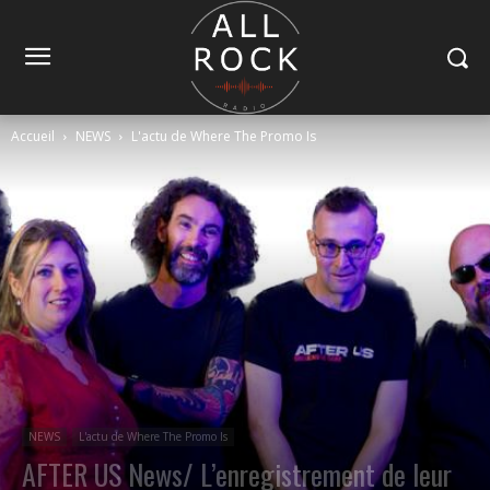
Accueil
NEWS
L'actu de Where The Promo Is
NEWS
L'actu de Where The Promo Is
AFTER US News/ L’enregistrement de leur